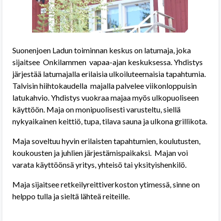
Suonenjoen Ladun toiminnan keskus on latumaja, joka
sijaitsee Onkilammen vapaa-ajan keskuksessa. Yhdistys
järjestää latumajalla erilaisia ulkoiluteemaisia tapahtumia.
Talvisin hiihtokaudella majalla palvelee viikonloppuisin
latukahvio. Yhdistys vuokraa majaa myös ulkopuoliseen
käyttöön. Maja on monipuolisesti varusteltu, siellä
nykyaikainen keittiö, tupa, tilava sauna ja ulkona grillikota.
Maja soveltuu hyvin erilaisten tapahtumien, koulutusten,
koukousten ja juhlien järjestämispaikaksi. Majan voi
varata käyttöönsä yritys, yhteisö tai yksityishenkilö.
Maja sijaitsee retkeilyreittiverkoston ytimessä, sinne on
helppo tulla ja sieltä lähteä reiteille.