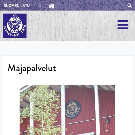
Skip
SUOMEN LATU
to
content
Majapalvelut