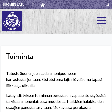
Skip
SUOMEN LATU
to
content
Toiminta
Tutustu Suonenjoen Ladun monipuoliseen
harrastustarjontaan. Etsi etsi oma lajisi, löydä oma tapasi
liikkua ja ulkoilla.
Latuyhdistyksen toiminnan perusta on vapaaehtoistyö, sitä
tarvitaan monenlaisessa muodossa. Kaikkien halukkaiden
osaajien panosta tarvitaan. Mukavassa porukassa