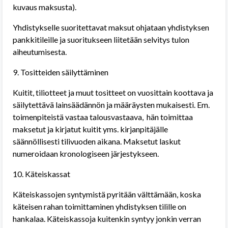
kuvaus maksusta).
Yhdistykselle suoritettavat maksut ohjataan yhdistyksen
pankkitileille ja suoritukseen liitetään selvitys tulon
aiheutumisesta.
9. Tositteiden säilyttäminen
Kuitit, tiliotteet ja muut tositteet on vuosittain koottava ja
säilytettävä lainsäädännön ja määräysten mukaisesti. Em.
toimenpiteistä vastaa talousvastaava,
hän toimittaa
maksetut ja kirjatut kuitit yms. kirjanpitäjälle
säännöllisesti tilivuoden aikana. Maksetut laskut
numeroidaan kronologiseen järjestykseen.
10. Käteiskassat
Käteiskassojen syntymistä pyritään välttämään, koska
käteisen rahan toimittaminen yhdistyksen tilille on
hankalaa. Käteiskassoja kuitenkin syntyy jonkin verran