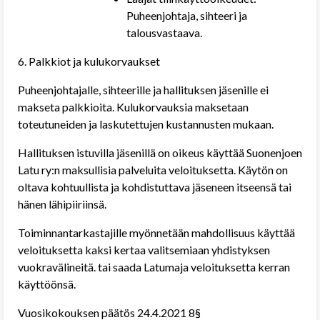
Puheenjohtaja, sihteeri ja
talousvastaava.
6. Palkkiot ja kulukorvaukset
Puheenjohtajalle, sihteerille ja hallituksen jäsenille ei
makseta palkkioita. Kulukorvauksia maksetaan
toteutuneiden ja laskutettujen kustannusten mukaan.
Hallituksen istuvilla jäsenillä on oikeus käyttää Suonenjoen
Latu ry:n maksullisia palveluita veloituksetta. Käytön on
oltava kohtuullista ja kohdistuttava jäseneen itseensä tai
hänen lähipiiriinsä.
Toiminnantarkastajille myönnetään mahdollisuus käyttää
veloituksetta kaksi kertaa valitsemiaan yhdistyksen
vuokravälineitä. tai saada Latumaja veloituksetta kerran
käyttöönsä.
Vuosikokouksen päätös 24.4.2021 8§