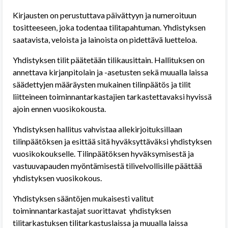
Kirjausten on perustuttava päivättyyn ja numeroituun
tositteeseen, joka todentaa tilitapahtuman. Yhdistyksen
saatavista, veloista ja lainoista on pidettävä luetteloa.
Yhdistyksen tilit päätetään tilikausittain. Hallituksen on
annettava kirjanpitolain ja -asetusten sekä muualla laissa
säädettyjen määräysten mukainen tilinpäätös ja tilit
liitteineen toiminnantarkastajien tarkastettavaksi hyvissä
ajoin ennen vuosikokousta.
Yhdistyksen hallitus vahvistaa allekirjoituksillaan
tilinpäätöksen ja esittää sitä hyväksyttäväksi yhdistyksen
vuosikokoukselle. Tilinpäätöksen hyväksymisestä ja
vastuuvapauden myöntämisestä tilivelvollisille päättää
yhdistyksen vuosikokous.
Yhdistyksen sääntöjen mukaisesti valitut
toiminnantarkastajat suorittavat
yhdistyksen
tilitarkastuksen tilitarkastuslaissa ja muualla laissa