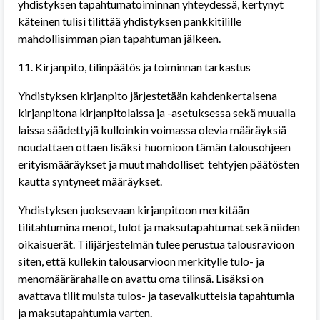
yhdistyksen tapahtumatoiminnan yhteydessä, kertynyt
käteinen tulisi tilittää yhdistyksen pankkitilille
mahdollisimman pian tapahtuman jälkeen.
11. Kirjanpito, tilinpäätös ja toiminnan tarkastus
Yhdistyksen kirjanpito järjestetään kahdenkertaisena
kirjanpitona kirjanpitolaissa ja -asetuksessa sekä muualla
laissa säädettyjä kulloinkin voimassa olevia määräyksiä
noudattaen ottaen lisäksi
huomioon tämän talousohjeen
erityismääräykset ja muut mahdolliset
tehtyjen päätösten
kautta syntyneet määräykset.
Yhdistyksen juoksevaan kirjanpitoon merkitään
tilitahtumina menot, tulot ja maksutapahtumat sekä niiden
oikaisuerät. Tilijärjestelmän tulee perustua talousravioon
siten, että kullekin talousarvioon merkitylle tulo- ja
menomäärärahalle on avattu oma tilinsä. Lisäksi on
avattava tilit muista tulos- ja tasevaikutteisia tapahtumia
ja maksutapahtumia varten.