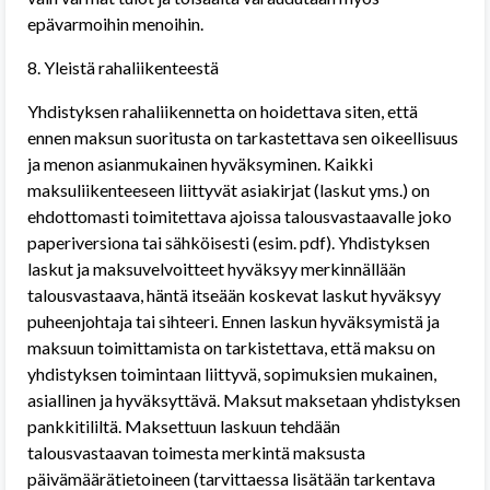
epävarmoihin menoihin.
8. Yleistä rahaliikenteestä
Yhdistyksen rahaliikennetta on hoidettava siten, että
ennen maksun suoritusta on tarkastettava sen oikeellisuus
ja menon asianmukainen hyväksyminen. Kaikki
maksuliikenteeseen liittyvät asiakirjat (laskut yms.) on
ehdottomasti toimitettava ajoissa talousvastaavalle joko
paperiversiona tai sähköisesti (esim. pdf). Yhdistyksen
laskut ja maksuvelvoitteet hyväksyy merkinnällään
talousvastaava, häntä itseään koskevat laskut hyväksyy
puheenjohtaja tai sihteeri. Ennen laskun hyväksymistä ja
maksuun toimittamista on tarkistettava, että maksu on
yhdistyksen toimintaan liittyvä, sopimuksien mukainen,
asiallinen ja hyväksyttävä. Maksut maksetaan yhdistyksen
pankkitililtä. Maksettuun laskuun tehdään
talousvastaavan toimesta merkintä maksusta
päivämäärätietoineen (tarvittaessa lisätään tarkentava