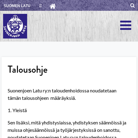
Skip
SUOMEN LATU
to
content
Talousohje
Suonenjoen Latu ry:n taloudenhoidossa noudatetaan
tämän talousohjeen
määräyksiä.
1. Yleistä
Sen lisäksi, mitä yhdistyslaissa, yhdistyksen säännöissä ja
muissa ohjesäännöissä ja työjärjestyksissä on sanottu,
noudatetaan Suonenjoen Latu ry:n taloudenhoidossa