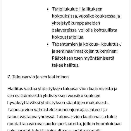
Tarjoilukulut: Hallituksen
kokouksissa, vuosikokouksessa ja
yhteistyökumppaneiden
palavereissa
voi olla kohtuullista
kokoustarjoilua.
Tapahtumien ja kokous-, koulutus-,
ja seminaarimatkojen tukeminen:
Päätöksen tuen myöntämisestä
tekee hallitus.
7. Talousarvio ja sen laatiminen
Hallitus vastaa yhdistyksen talousarvion laatimisesta ja
sen esittämisestä yhdistyksen vuosikokouksen
hyväksyttäväksi yhdistyksen sääntöjen mukaisesti.
Talousarvion valmistelee puheenjohtaja, sihteeri ja
talousvastaava yhdessä. Talousarvion laadinnassa tulee
noudattaa varovaisuuden periaatetta, jolloin huomioidaan
vain varmat tulot ja toisaalta varaudutaan myös