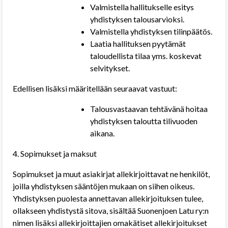
Valmistella hallitukselle esitys
yhdistyksen talousarvioksi.
Valmistella yhdistyksen tilinpäätös.
Laatia hallituksen pyytämät
taloudellista tilaa yms. koskevat
selvitykset.
Edellisen lisäksi määritellään seuraavat vastuut:
Talousvastaavan tehtävänä hoitaa
yhdistyksen taloutta tilivuoden
aikana.
4. Sopimukset ja maksut
Sopimukset ja muut asiakirjat allekirjoittavat ne henkilöt,
joilla yhdistyksen sääntöjen mukaan on siihen oikeus.
Yhdistyksen puolesta annettavan allekirjoituksen tulee,
ollakseen yhdistystä sitova, sisältää Suonenjoen Latu ry:n
nimen lisäksi allekirjoittajien omakätiset allekirjoitukset