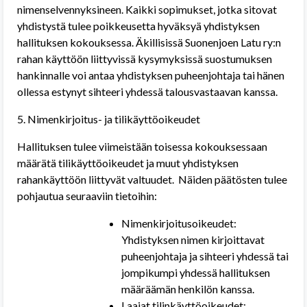
nimenselvennyksineen. Kaikki sopimukset, jotka sitovat
yhdistystä tulee poikkeusetta hyväksyä yhdistyksen
hallituksen kokouksessa. Äkillisissä Suonenjoen Latu ry:n
rahan käyttöön liittyvissä kysymyksissä suostumuksen
hankinnalle voi antaa yhdistyksen puheenjohtaja tai hänen
ollessa estynyt sihteeri yhdessä talousvastaavan kanssa.
5. Nimenkirjoitus- ja tilikäyttöoikeudet
Hallituksen tulee viimeistään toisessa kokouksessaan
määrätä tilikäyttöoikeudet ja muut yhdistyksen
rahankäyttöön liittyvät valtuudet.
Näiden päätösten tulee
pohjautua seuraaviin tietoihin:
Nimenkirjoitusoikeudet:
Yhdistyksen nimen kirjoittavat
puheenjohtaja ja sihteeri yhdessä tai
jompikumpi yhdessä hallituksen
määräämän henkilön kanssa.
Laajat tilinkäyttöoikeudet: