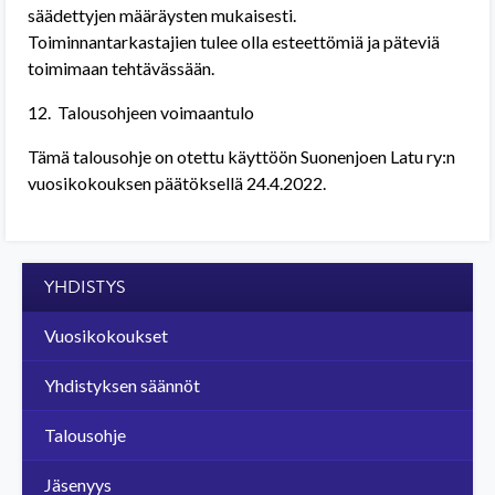
säädettyjen määräysten mukaisesti.
Toiminnantarkastajien tulee olla esteettömiä ja päteviä
toimimaan tehtävässään.
12.
Talousohjeen voimaantulo
Tämä talousohje on otettu käyttöön Suonenjoen Latu ry:n
vuosikokouksen päätöksellä 24.4.2022.
YHDISTYS
Vuosikokoukset
Yhdistyksen säännöt
Talousohje
Jäsenyys