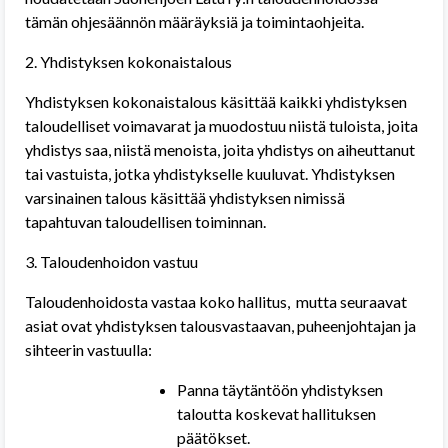
tämän ohjesäännön määräyksiä ja toimintaohjeita.
2. Yhdistyksen kokonaistalous
Yhdistyksen kokonaistalous käsittää kaikki yhdistyksen
taloudelliset voimavarat ja muodostuu niistä tuloista, joita
yhdistys saa, niistä menoista, joita yhdistys on aiheuttanut
tai vastuista, jotka yhdistykselle kuuluvat. Yhdistyksen
varsinainen talous käsittää yhdistyksen nimissä
tapahtuvan taloudellisen toiminnan.
3. Taloudenhoidon vastuu
Taloudenhoidosta vastaa koko hallitus,
mutta seuraavat
asiat ovat yhdistyksen talousvastaavan, puheenjohtajan ja
sihteerin vastuulla:
Panna täytäntöön yhdistyksen
taloutta koskevat hallituksen
päätökset.